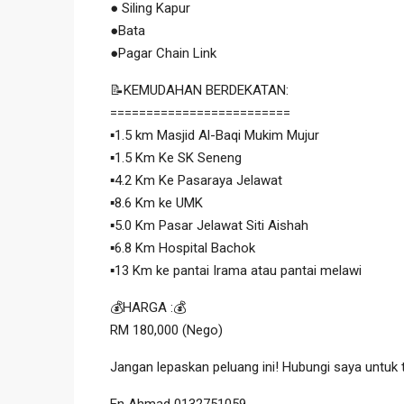
● Siling Kapur
●Bata
●Pagar Chain Link
📝KEMUDAHAN BERDEKATAN:
=========================
▪️1.5 km Masjid Al-Baqi Mukim Mujur
▪️1.5 Km Ke SK Seneng
▪️4.2 Km Ke Pasaraya Jelawat
▪️8.6 Km ke UMK
▪️5.0 Km Pasar Jelawat Siti Aishah
▪️6.8 Km Hospital Bachok
▪️13 Km ke pantai Irama atau pantai melawi
💰HARGA :💰
RM 180,000 (Nego)
Jangan lepaskan peluang ini! Hubungi saya untuk t