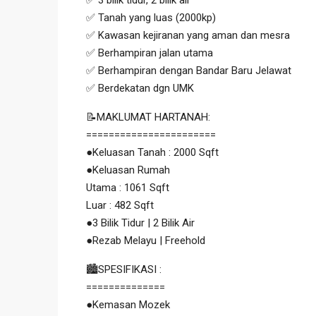
✅ 3 bilik tidur, 2 bilik air
✅ Tanah yang luas (2000kp)
✅ Kawasan kejiranan yang aman dan mesra
✅ Berhampiran jalan utama
✅ Berhampiran dengan Bandar Baru Jelawat
✅ Berdekatan dgn UMK
📝MAKLUMAT HARTANAH:
=======================
●Keluasan Tanah : 2000 Sqft
●Keluasan Rumah
Utama : 1061 Sqft
Luar : 482 Sqft
●3 Bilik Tidur | 2 Bilik Air
●Rezab Melayu | Freehold
🏙SPESIFIKASI :
==============
●Kemasan Mozek