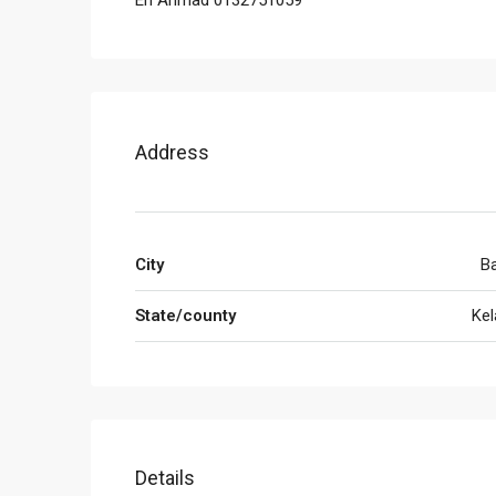
En Ahmad 0132751059
Address
City
B
State/county
Kel
Details