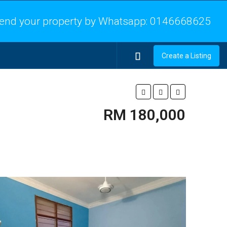
end your property by Whatsapp:
0146668625
Create a Listing
RM 180,000