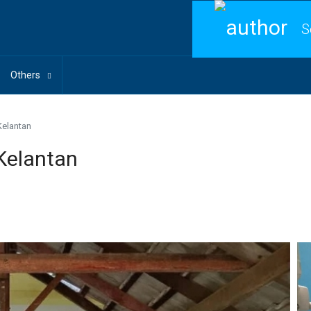
S
Others
elantan
Kelantan