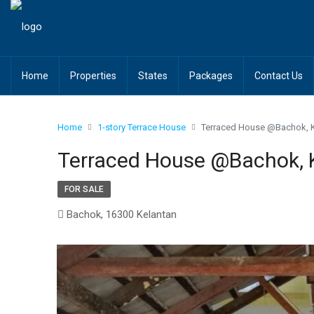
Home
Properties
States
Packages
Contact Us
Home
1-story Terrace House
Terraced House @Bachok, K
Terraced House @Bachok, 
FOR SALE
Bachok, 16300 Kelantan